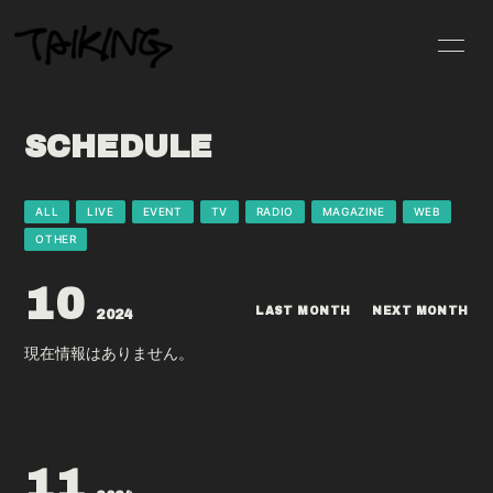
HOME
INFORMATION
SCHEDULE
PROFILE
SCHEDULE
DISCOGRAPHY
VIDEO
ALL
LIVE
EVENT
TV
RADIO
MAGAZINE
WEB
OTHER
MOVIE
PHOTO
10
BLOG
LIVE STREAMING
LAST MONTH
NEXT MONTH
2024
現在情報はありません。
GOODS
RADIO
11