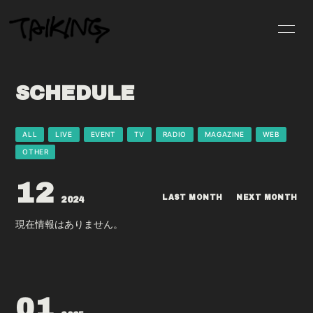
HOME
INFORMATION
SCHEDULE
PROFILE
SCHEDULE
DISCOGRAPHY
VIDEO
ALL
LIVE
EVENT
TV
RADIO
MAGAZINE
WEB
OTHER
MOVIE
PHOTO
12
BLOG
LIVE STREAMING
LAST MONTH
NEXT MONTH
2024
現在情報はありません。
GOODS
RADIO
01