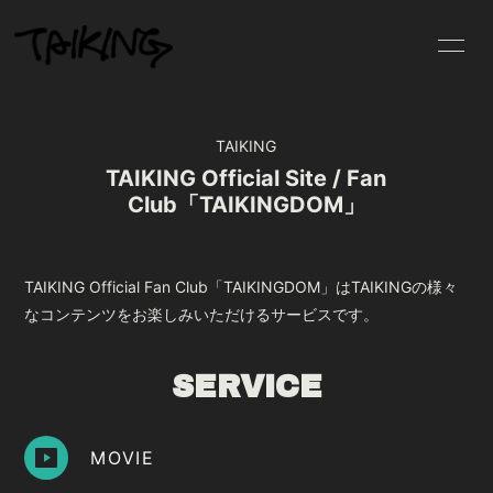
HOME
INFORMATION
TAIKING
PROFILE
SCHEDULE
TAIKING Official Site / Fan
Club「TAIKINGDOM」
DISCOGRAPHY
VIDEO
MOVIE
PHOTO
TAIKING Official Fan Club「TAIKINGDOM」はTAIKINGの様々
BLOG
LIVE STREAMING
なコンテンツをお楽しみいただけるサービスです。
GOODS
RADIO
SERVICE
MOVIE