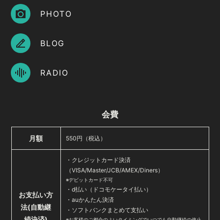
会員登録
ログイン
PHOTO
BLOG
RADIO
会費
月額
550円（税込）
・クレジットカード決済
（VISA/Master/JCB/AMEX/Diners）
※デビットカード不可
・d払い（ドコモケータイ払い）
お支払い方
・auかんたん決済
法
(自動継
・ソフトバンクまとめて支払い
続決済)
※お客様のご都合のよいタイミングでいつでも自動継続の停止