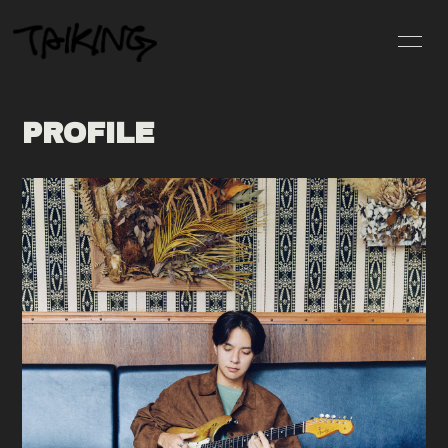
HOME
INFORMATION
PROFILE
PROFILE
SCHEDULE
DISCOGRAPHY
VIDEO
MOVIE
PHOTO
BLOG
LIVE STREAMING
GOODS
RADIO