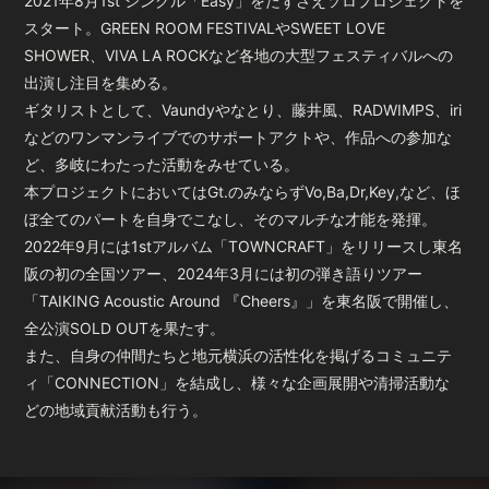
2021年8月1st シングル「Easy」をたずさえソロプロジェクトを
スタート。GREEN ROOM FESTIVALやSWEET LOVE
SHOWER、VIVA LA ROCKなど各地の大型フェスティバルへの
出演し注目を集める。
ギタリストとして、Vaundyやなとり、藤井風、RADWIMPS、iri
などのワンマンライブでのサポートアクトや、作品への参加な
ど、多岐にわたった活動をみせている。
本プロジェクトにおいてはGt.のみならずVo,Ba,Dr,Key,など、ほ
ぼ全てのパートを自身でこなし、そのマルチな才能を発揮。
2022年9月には1stアルバム「TOWNCRAFT」をリリースし東名
阪の初の全国ツアー、2024年3月には初の弾き語りツアー
「TAIKING Acoustic Around 『Cheers』」を東名阪で開催し、
全公演SOLD OUTを果たす。
また、自身の仲間たちと地元横浜の活性化を掲げるコミュニテ
ィ「CONNECTION」を結成し、様々な企画展開や清掃活動な
どの地域貢献活動も行う。